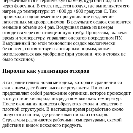
перекачиваются в термическую камеру, куда они подаются
через форсунки. В отсек подается воздух, где выполняется его
нагрев до температуры от +800 до +900 градусов С. Так
происходит одновременное просушивание и удаление
патогенных микроорганизмов. В результате осадок становится
меньше в объеме до 4 раз. Воздушная смесь из камеры
отводится через вентиляционную трубу. Процессом, включая
время и температуру, управляет оператор посредством ПУ.
Высушенный по этой технологии осадок экологически
безопасен, соответствует санитарным нормам, может
использоваться как удобрение (при условии, что в стоках не
было токсинов).
Пиролиз как утилизация отходов
Это сравнительно новая методика, которая в сравнении со
сжиганием дает более высокие результаты. Пиролиз
представляет собой разложение органики, которое происходит
в отсутствие кислорода посредством высоких температур.
После окончания процесса образуются смола и вещество с
плотной структурой. В настоящее время разработано около
полусотни систем, где реализован пиролиз отходов.
Структуры различаются рабочими температурами, схемой
действия и видом исходного продукта.