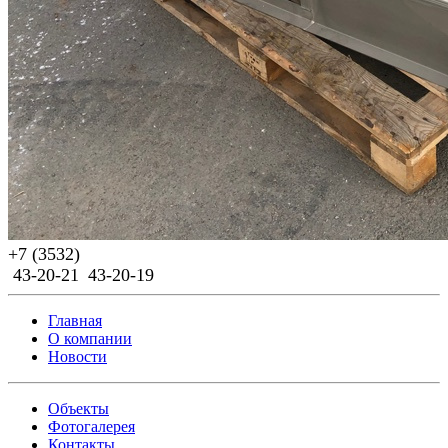
Previous
Next
+7 (3532)
43-20-21
43-20-19
Главная
О компании
Новости
Объекты
Фотогалерея
Контакты