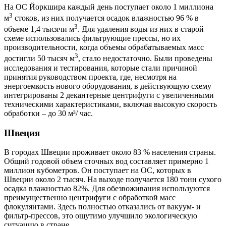
На ОС Йоркшира каждый день поступает около 1 миллиона
3
м
стоков, из них получается осадок влажностью 96 % в
3
объеме 1,4 тысячи м
. Для удаления воды из них в старой
схеме использовались фильтрующие прессы, но их
производительности, когда объемы обрабатываемых масс
3
достигли 50 тысяч м
, стало недостаточно. Были проведены
исследования и тестирования, которые стали причиной
принятия руководством проекта, где, несмотря на
энергоемкость нового оборудования, в действующую схему
интегрированы 2 декантерные центрифуги с увеличенными
техническими характеристиками, включая высокую скорость
обработки – до 30 м³/ час.
Швеция
В городах Швеции проживает около 83 % населения страны.
Общий годовой объем сточных вод составляет примерно 1
миллион кубометров. Он поступает на ОС, которых в
Швеции около 2 тысяч. На выходе получается 180 тонн сухого
осадка влажностью 82%. Для обезвоживания используются
преимущественно центрифуги с обработкой масс
флокулянтами. Здесь полностью отказались от вакуум- и
фильтр-прессов, это ощутимо улучшило экологическую
ситуацию в стране.