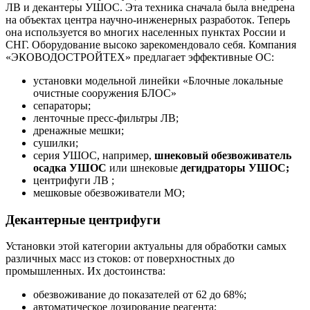
ЛВ и декантеры УШОС. Эта техника сначала была внедрена
на объектах центра научно-инженерных разработок. Теперь
она используется во многих населенных пунктах России и
СНГ. Оборудование высоко зарекомендовало себя. Компания
«ЭКОВОДОСТРОЙТЕХ» предлагает эффективные ОС:
установки модельной линейки «Блочные локальные
очистные сооружения БЛОС»
сепараторы;
ленточные пресс-фильтры ЛВ;
дренажные мешки;
сушилки;
серия УШОС, например,
шнековый обезвоживатель
осадка УШОС
или
шнековые
дегидраторы УШОС;
центрифуги ЛВ ;
мешковые обезвоживатели МО;
Декантерные центрифуги
Установки этой категории актуальны для обработки самых
различных масс из стоков: от поверхностных до
промышленных. Их достоинства:
обезвоживание до показателей от 62 до 68%;
автоматическое дозирование реагента;