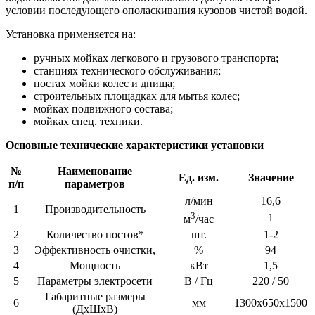
условии последующего ополаскивания кузовов чистой водой.
Установка применяется на:
ручных мойках легкового и грузового транспорта;
станциях технического обслуживания;
постах мойки колес и днища;
строительных площадках для мытья колес;
мойках подвижного состава;
мойках спец. техники.
Основные технические характеристики установки
№
Наименование
Ед. изм.
Значение
п/п
параметров
л/мин
16,6
1
Производительность
3
1
м
/час
2
Количество постов*
шт.
1-2
3
Эффективность очистки,
%
94
4
Мощность
кВт
1,5
5
Параметры электросети
В / Гц
220 / 50
Габаритные размеры
6
мм
1300х650х1500
(ДхШхВ)