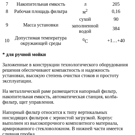
7
Накопительная емкость
л
205
2
8
Рабочая площадь фильтра
0,16
м
сухой
90
9
Масса установки
заполненной
384
водой
Допустимая температура
0
10
+1…+40
С
окружающей среды
* для ручной мойки
Заложенные в конструкции технологического оборудования
решения обеспечивают компактность и надежность
установки, высокую степень очистки стоков и простоту
эксплуатации.
На металлической раме размещается напорный фильтр,
накопительная емкость, автоматическая станция, колба-
фильтр, щит управления.
Напорный фильтр относится к типу вертикальных
нисходящих фильтров с зернистой загрузкой. Корпус
выполнен из высокопрочного композитного материала,
армированного стекловолокном. В нижней части имеется
сливная пробка.