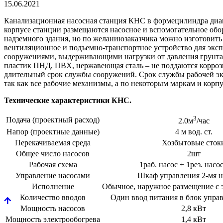
15.06.2021
Канализационная насосная станция КНС в формецилиндра диам
корпусе станции размещаются насосное и вспомогательное обо
надземного здания, но по желаниюзаказчика можно изготовить
вентиляционное и подъемно-транспортное устройство для экс
сооружениями, выдерживающими нагрузки от давления грунта
пластик ПНД, ПВХ, нержавеющая сталь – не поддаются коррози
длительный срок службы сооружений. Срок службы рабочей экс
так как все рабочие механизмы, а по некоторым маркам и кор
Технические характеристики КНС.
3
Подача (проектный расход)
2.0м
/час
Напор (проектные данные)
4 м вод. ст.
Перекачиваемая среда
Хозбытовые сток
Общее число насосов
2шт
Рабочая схема
1раб. насос + 1рез. нас
Управление насосами
Шкаф управления 2-мя н
Исполнение
Обычное, наружное размещение с 
Количество вводов
Один ввод питания в блок упра
Мощность насосов
2,8 кВт
Мощность электрообогрева
1,4 кВт