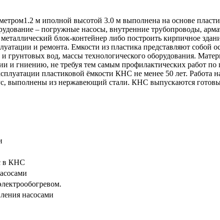
етром1.2 м иполной высотой 3.0 м выполнена на основе пласти
рудование – погружные насосы, внутренние трубопроводы, арма
 металлический блок-контейнер либо построить кирпичное здани
плуатации и ремонта. Емкости из пластика представляют собой
 и грунтовых вод, массы технологического оборудования. Мат
и и гниению, не требуя тем самым профилактических работ по 
плуатации пластиковой ёмкости КНС не менее 50 лет. Работа на
пус, выполнены из нержавеющий стали. КНС выпускаются готовы
и
ос в КНС
асосами
электрообогревом.
вления насосами