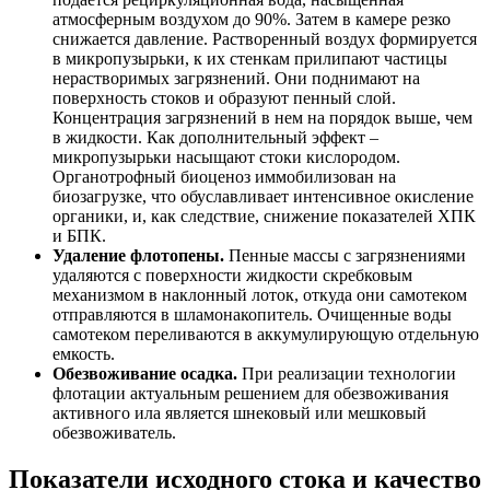
атмосферным воздухом до 90%. Затем в камере резко
снижается давление. Растворенный воздух формируется
в микропузырьки, к их стенкам прилипают частицы
нерастворимых загрязнений. Они поднимают на
поверхность стоков и образуют пенный слой.
Концентрация загрязнений в нем на порядок выше, чем
в жидкости. Как дополнительный эффект –
микропузырьки насыщают стоки кислородом.
Органотрофный биоценоз иммобилизован на
биозагрузке, что обуславливает интенсивное окисление
органики, и, как следствие, снижение показателей ХПК
и БПК.
Удаление флотопены.
Пенные массы с загрязнениями
удаляются с поверхности жидкости скребковым
механизмом в наклонный лоток, откуда они самотеком
отправляются в шламонакопитель. Очищенные воды
самотеком переливаются в аккумулирующую отдельную
емкость.
Обезвоживание осадка.
При реализации технологии
флотации актуальным решением для обезвоживания
активного ила является шнековый или мешковый
обезвоживатель.
Показатели исходного стока и качество