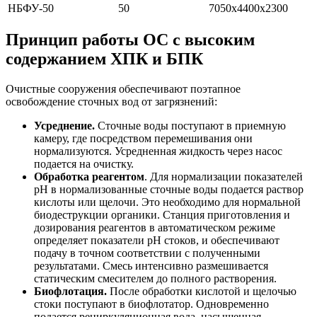
НБФУ-50
50
7050х4400х2300
Принцип работы ОС с высоким
содержанием ХПК и БПК
Очистные сооружения обеспечивают поэтапное
освобождение сточных вод от загрязнений:
Усреднение.
Сточные воды поступают в приемную
камеру, где посредством перемешивания они
нормализуются. Усредненная жидкость через насос
подается на очистку.
Обработк
а реагентом
. Для нормализации показателей
рН в нормализованные сточные воды подается раствор
кислоты или щелочи. Это необходимо для нормальной
биодеструкции органики. Станция приготовления и
дозирования реагентов в автоматическом режиме
определяет показатели рН стоков, и обеспечивают
подачу в точном соответствии с полученными
результатами. Смесь интенсивно размешивается
статическим смесителем до полного растворения.
Биофло
тация.
После обработки кислотой и щелочью
стоки поступают в биофлотатор. Одновременно
подается рециркуляционная вода, насыщенная