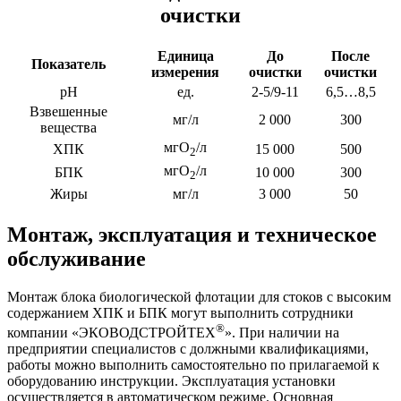
очистки
Единица
До
После
Показатель
измерения
очистки
очистки
рН
ед.
2-5/9-11
6,5…8,5
Взвешенные
мг/л
2 000
300
вещества
мгО
/л
ХПК
15 000
500
2
мгО
/л
БПК
10 000
300
2
Жиры
мг/л
3 000
50
Монтаж, эксплуатация и техническое
обслуживание
Монтаж блока биологической флотации для стоков с высоким
содержанием ХПК и БПК могут выполнить сотрудники
®
компании «ЭКОВОДСТРОЙТЕХ
». При наличии на
предприятии специалистов с должными квалификациями,
работы можно выполнить самостоятельно по прилагаемой к
оборудованию инструкции. Эксплуатация установки
осуществляется в автоматическом режиме. Основная