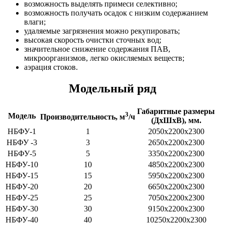
возможность выделять примеси селективно;
возможность получать осадок с низким содержанием
влаги;
удаляемые загрязнения можно рекупировать;
высокая скорость очистки сточных вод;
значительное снижение содержания ПАВ,
микроорганизмов, легко окисляемых веществ;
аэрация стоков.
Модельный ряд
Габаритные размеры
3
Модель
Производительность, м
/ч
(ДхШхВ), мм.
НБФУ-1
1
2050х2200х2300
НБФУ -3
3
2650х2200х2300
НБФУ-5
5
3350х2200х2300
НБФУ-10
10
4850х2200х2300
НБФУ-15
15
5950х2200х2300
НБФУ-20
20
6650х2200х2300
НБФУ-25
25
7050х2200х2300
НБФУ-30
30
9150х2200х2300
НБФУ-40
40
10250х2200х2300