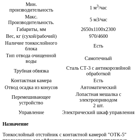
Мин.
3
1 м
/час
производительность
Макс.
5 м3/час
Производительность.
Габариты, мм
2650х1100х2300
Вес, кг (сухой/рабочий)
970/4600
Наличие тонкослойного
Есть
блока
Тип отвода очищенной
Самотечный
воды
Сталь СТ-3 с антикорозийной
Трубная обвязка
обработкой
Контактная камера
Есть
Отвод осадка из конусов
Автоматический
Лопастная мешалка с
Перемешивающее
электроприводом
устройство
2 шт.
Управление
Электрический шкаф управления
Назначение
Тонкослойный отстойник с контактной камерой "ОТК-5"