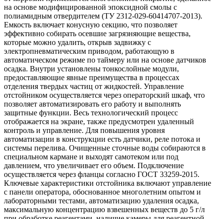
на основе модифицированной эпоксидной смолы с
полиамидным отвердителем (ТУ 2312-029-60414707-2013).
Емкость включает конусную секцию, что позволяет
эффективно собирать осевшие загрязняющие вещества,
которые можно удалить, открыв задвижку с
электропневматическим приводом, работающую в
автоматическом режиме по таймеру или на основе датчиков
осадка. Внутри установлены тонкослойные модули,
предоставляющие явные преимущества в процессах
отделения твердых частиц от жидкостей. Управление
отстойником осуществляется через операторский шкаф, что
позволяет автоматизировать его работу и выполнять
защитные функции. Весь технологический процесс
отображается на экране, также предусмотрен удаленный
контроль и управление. Для повышения уровня
автоматизации в конструкции есть датчики, реле потока и
системы перелива. Очищенные сточные воды собираются в
специальном кармане и выходят самотеком или под
давлением, что увеличивает его объем. Подключение
осуществляется через фланцы согласно ГОСТ 33259-2015.
Ключевые характеристики отстойника включают управление
с панели оператора, обоснованное многолетним опытом и
лабораторными тестами, автоматизацию удаления осадка,
максимальную концентрацию взвешенных веществ до 5 г/л
при обработке реагентами, наличие камеры для реагентной