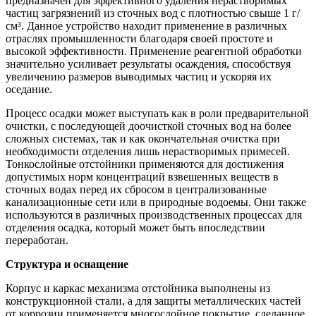
предназначен для эффективного удаления нерастворимых
частиц загрязнений из сточных вод с плотностью свыше 1 г/
см³. Данное устройство находит применение в различных
отраслях промышленности благодаря своей простоте и
высокой эффективности. Применение реагентной обработки
значительно усиливает результаты осаждения, способствуя
увеличению размеров выводимых частиц и ускоряя их
оседание.
Процесс осадки может выступать как в роли предварительной
очистки, с последующей доочисткой сточных вод на более
сложных системах, так и как окончательная очистка при
необходимости отделения лишь нерастворимых примесей.
Тонкослойные отстойники применяются для достижения
допустимых норм концентраций взвешенных веществ в
сточных водах перед их сбросом в централизованные
канализационные сети или в природные водоемы. Они также
используются в различных производственных процессах для
отделения осадка, который может быть впоследствии
переработан.
Структура и оснащение
Корпус и каркас механизма отстойника выполнены из
конструкционной стали, а для защиты металлических частей
от коррозии применяется многослойное покрытие, сделанное