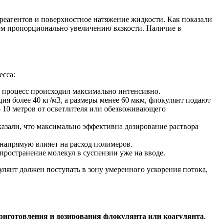
реагентов и поверхностное натяжение жидкости. Как показали
чем пропорционально увеличению вязкости. Наличие в
есса:
бы процесс происходил максимально интенсивно.
я более 40 кг/м3, а размеры менее 60 мкм, флокулянт подают
до 10 метров от осветлителя или обезвоживающего
казали, что максимально эффективна дозирование раствора
 напрямую влияет на расход полимеров.
пространение молекул в суспензии уже на вводе.
янт должен поступать в зону умеренного ускорения потока,
риготовления и дозирования флокулянта или коагулянта
,