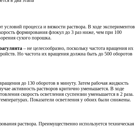
тся в два этапа
т условий процесса и вязкости раствора. В ходе экспериментов
орость формирования флокул до 3 раз ниже, чем при 100
ворения сухого порошка.
оагулянта
– не целесообразно, поскольку частота вращения их
ройств. Но частота их вращения должна быть до 500 оборотов
ращения до 130 оборотов в минуту. Затем рабочая жидкость
лучае активность растворов критично уменьшается. В ходе
товления скорость осветления суспензии уменьшается в 2 раза.
температурах. Показатели осветления у обоих были снижены.
ьзования раствора. Преимущественно используется техническая