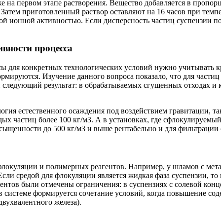
е на первом этапе растворения. Вещество добавляется в пропорц
Затем приготовленный раствор оставляют на 16 часов при темпе
ной ионной активностью. Если дисперсность частиц суспензии п
ивности процесса
ы для конкретных технологических условий нужно учитывать кр
ормируются. Изучение данного вопроса показало, что для части
и следующий результат: в обрабатываемых сгущенных отходах и 
логия естественного осаждения под воздействием гравитации, та
ых частиц более 100 кг/м3. А в установках, где сфлокулируемый
сыщенности до 500 кг/м3 и выше рентабельно и для фильтрации 
 флокуляции и полимерных реагентов. Например, у шламов с ме
сли средой для флокуляции является жидкая фаза суспензии, то 
ентов были отмечены ограничения: в суспензиях с солевой конц
о в системе формируется сочетание условий, когда повышение со
двухвалентного железа).