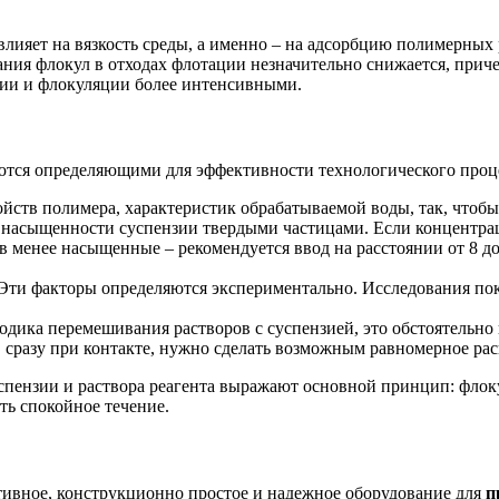
лияет на вязкость среды, а именно – на адсорбцию полимерных 
ания флокул в отходах флотации незначительно снижается, при
ции и флокуляции более интенсивными.
яются определяющими для эффективности технологического проц
войств полимера, характеристик обрабатываемой воды, так, что
 насыщенности суспензии твердыми частицами. Если концентраци
, в менее насыщенные – рекомендуется ввод на расстоянии от 8 
. Эти факторы определяются экспериментально. Исследования по
дика перемешивания растворов с суспензией, это обстоятельно
 сразу при контакте, нужно сделать возможным равномерное рас
ензии и раствора реагента выражают основной принцип: флокул
ть спокойное течение.
тивное, конструкционно простое и надежное оборудование для
п