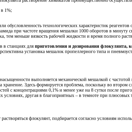
локулянта растворение химикатов преимущественно осуществляе
 в 1%;
или обусловленность технологических характеристик реагентов о
амида при частоте вращения мешалки 1000 оборотов в минуту ск
ка, тем меньше вязкость рабочей жидкости и время полного раст
в в станциях для
приготовления и дозирования флокулянта, к
рспективна установка мешалок пропеллерного типа и пневмоуст
насыщенности выполняется механической мешалкой с частотой в
на хранение. Здесь формируется проблема, поскольку во втором с
стей с концентрациями 0,1% и менее уже на 8 сутки после приго
х условиях, другая в благоприятных – в темноте при плюсовых 
 растворяться флокулянт, подбирается согласно условиям испол