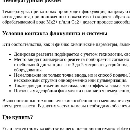
Температурный режим
Температуры, при которых происходит флокуляция, напрямую в
исследования, при пониженных показателях
t
скорость образов
обрабатываемой воде Мg2+ и/или Са2+ делает процесс адсорб
Условия контакта флокулянта и системы
Эти обстоятельства, как и физико-химические параметры, явл
Дозировка реагента подбирается с учетом технологии, с
Место ввода полимерного реагента подбирается согласно
с небольшой дистанции – от 3 до 5 метров от устройства
оборудования.
Немаловажна не только точка ввода, но и способ подачи
несколькими струями одновременно или пульверизация.
Также для достижения максимального эффекта важна мето
Поскольку адсорбция флокулянта начинается немедленно,
Вышеописанные технологические особенности смешивания сусп
несущего взвеси. В других частях камеры необходимо обеспечи
Где купить?
Если реагентному хозяйству вашего предприятия нужно эффек