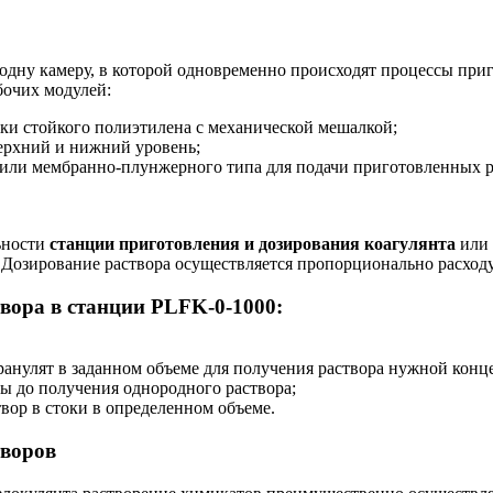
одну камеру, в которой одновременно происходят процессы приг
бочих модулей:
ски стойкого полиэтилена с механической мешалкой;
ерхний и нижний уровень;
или мембранно-плунжерного типа для подачи приготовленных р
ьности
станции приготовления и дозирования коагулянта
или 
 Дозирование раствора осуществляется пропорционально расходу
вора в станции PLFK-0-1000:
 гранулят в заданном объеме для получения раствора нужной конц
ы до получения однородного раствора;
вор в стоки в определенном объеме.
творов