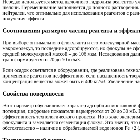
Нередко используется метод щелочного гидролиза реагентов уж
щелочи. Перемешивание выполняется до полного растворения. 
нейтрален, что оптимально для использования реагентов с раз
получения эффекта.
Соотношения размеров частиц реагента и эффект
При выборе оптимального флокулянта и его молекулярной масс
макромолекул, то последние адсорбируются, но флокулы не сф
средней молекулярной массой – до 106 мкм. Исследования дал
трансформируется от 20 до 50 кг/м3.
Если осадок осветлятся в оборудовании, где реализована техно
применение реагентов неэффективно, если насыщенность тверд
концентрация вещества может быть и 400 кг/м3. Увеличение на
Свойства поверхности
Этот параметр обуславливает характер адсорбции мостиковой
потенциал, цифровые показатели варьируются от 20 до 30 мВ. Е
эффективность технологического процесса. Но в ходе эксперим
флокулянта и замедляется сегментация флокул. Это значит, чт
обстоятельство – наличие в обрабатываемой воде ионов Fe +2 (