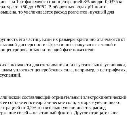
ии – на 1 кг флокулянта с концентрацией 8% вводят 0,0375 кг
ратуре от +50 до +80ºС. В оборотных водах рН почти
овышена, то увеличивается расход реагентов, нужный для
упность его частиц. Если их размеры критично отличаются от
ц высокой дисперсности эффективны флокулянты с малой и
концентрированных на твердой фазе показатели
ких как емкости для отстаивания или сгустительные установки,
 шлам уплотняет центробежная сила, например, в центрифугах,
суспензий.
таллической составляющей отрицательный электрокинетический
в ее составе есть неорганические соли, которые увеличивают
ентрацией от 0,5% значительно увеличивается расход
держание солей – негативный фактор. Другое отрицательное