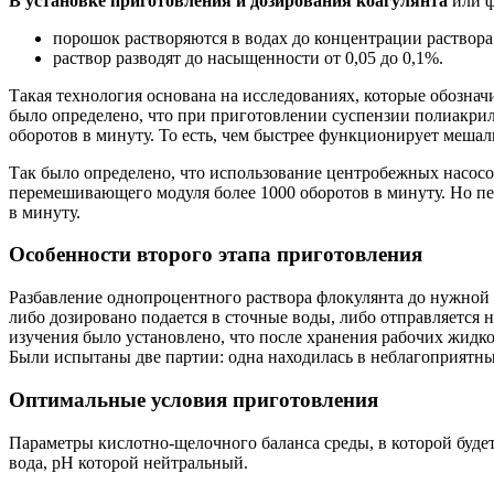
В установке приготовления и дозирования коагулянта
или ф
порошок растворяются в водах до концентрации раствора
раствор разводят до насыщенности от 0,05 до 0,1%.
Такая технология основана на исследованиях, которые обознач
было определено, что при приготовлении суспензии полиакрил
оборотов в минуту. То есть, чем быстрее функционирует мешал
Так было определено, что использование центробежных насосо
перемешивающего модуля более 1000 оборотов в минуту. Но пе
в минуту.
Особенности второго этапа приготовления
Разбавление однопроцентного раствора флокулянта до нужной 
либо дозировано подается в сточные воды, либо отправляется 
изучения было установлено, что после хранения рабочих жидко
Были испытаны две партии: одна находилась в неблагоприятны
Оптимальные условия приготовления
Параметры кислотно-щелочного баланса среды, в которой будет
вода, рН которой нейтральный.