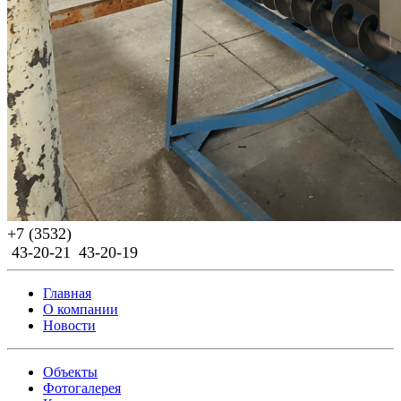
Previous
Next
+7 (3532)
43-20-21
43-20-19
Главная
О компании
Новости
Объекты
Фотогалерея