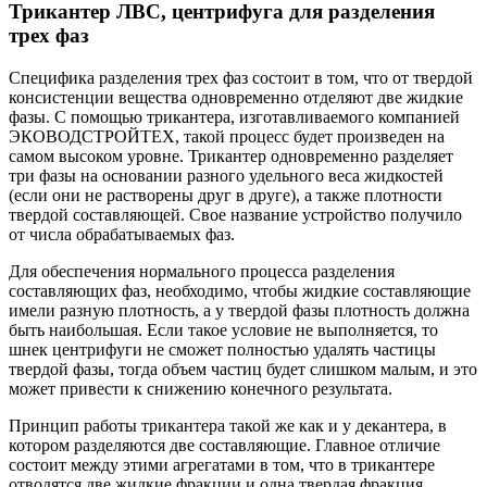
Трикантер ЛВС, центрифуга для разделения
трех фаз
Специфика разделения трех фаз состоит в том, что от твердой
консистенции вещества одновременно отделяют две жидкие
фазы. С помощью трикантера, изготавливаемого компанией
ЭКОВОДСТРОЙТЕХ, такой процесс будет произведен на
самом высоком уровне. Трикантер одновременно разделяет
три фазы на основании разного удельного веса жидкостей
(если они не растворены друг в друге), а также плотности
твердой составляющей. Свое название устройство получило
от числа обрабатываемых фаз.
Для обеспечения нормального процесса разделения
составляющих фаз, необходимо, чтобы жидкие составляющие
имели разную плотность, а у твердой фазы плотность должна
быть наибольшая. Если такое условие не выполняется, то
шнек центрифуги не сможет полностью удалять частицы
твердой фазы, тогда объем частиц будет слишком малым, и это
может привести к снижению конечного результата.
Принцип работы трикантера такой же как и у декантера, в
котором разделяются две составляющие. Главное отличие
состоит между этими агрегатами в том, что в трикантере
отводятся две жидкие фракции и одна твердая фракция.