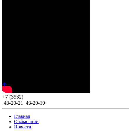
Previous
Next
+7 (3532)
43-20-21
43-20-19
Главная
О компании
Новости