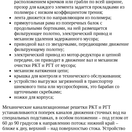
расположением крючков или граблн по всей ширине,
прозор для каждого элемента задается прокладками из
полимера с низким коэффициентом трения;
лента движется по направляющим из полимера;
прямоугольная рама из поперечных балок с
продольными бортиками, на ней размещается
фильтрующее полотно, электрический привод и
механизм удаления задержанного мусора;
приводной вал со звездочками, передающими движение
фильтрующему полотну;
электрический привод из мотор-редуктора и цепной
передачи, он приводит в движение вал и механизм
очистки РКТ и РГТ от мусора;
механизм натяжения цепи;
крышка для контроля и технического обслуживания;
устройство выгрузки загрязнений в транспортер
шнекового типа или мусоросборник, это барабан со
щеточными скребками;
ножки для корпуса;
Механические канализационные решетки РКТ и РГТ
устанавливаются поперек каналов движения сточных вод на
специальных подставках, в особом положении – под углом от
60 до 90 градусов к направлению потока: нижний край –
ближе к дну, верхний – над поверхностью стока. Устройство