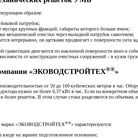
следующим образом:
 боковой патрубок;
от мусора крупных фракций, габариты которого больше ячеек;
ки механической очистки через выходной патрубок самотеком;
жется непрерывно, он щетками продвигает с поверхности сита з
ой гравитации двигаются по наклонной поверхности вниз и соб
зависимости от конструкции очистных сооружений – в кузов гру
®
®
 компании «ЭКОВОДСТРОЙТЕХ
»
роизводительностью от 50 до 100 кубических метров в час. Обор
дуктора нужно не более 0,37 кВт в час. Если на конкретном об
более решеток. В этом случае стоки разделяются по объемам, 
®
®
овой марки «ЭКОВОДСТРОЙТЕХ
» характеризуются:
 входе на заранее подготовленное основание;