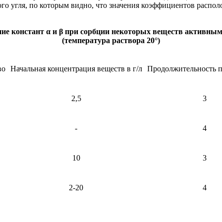
го угля, по которым видно, что значения коэффициентов распо
ние констант α и β при сорбции некоторых веществ активным
(температура раствора 20°)
во
Начальная концентрация веществ в г/л
Продолжительность пр
2,5
3
-
4
10
3
2-20
4