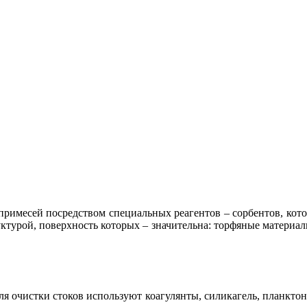
примесей посредством специальных реагентов – сорбентов, кот
ктурой, поверхность которых – значительна: торфяные материалы
я очистки стоков используют коагулянты, силикагель, планктон