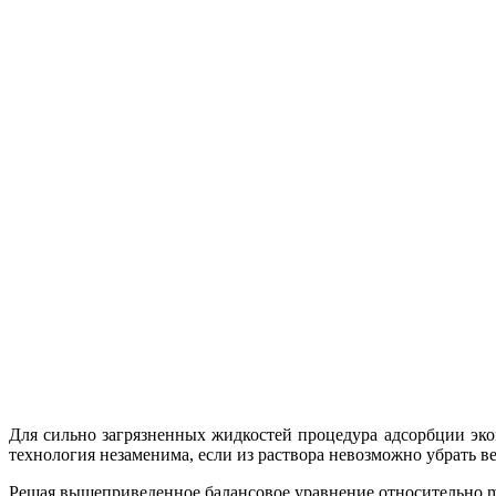
Для сильно загрязненных жидкостей процедура адсорбции эко
технология незаменима, если из раствора невозможно убрать в
Решая вышеприведенное балансовое уравнение относительно m