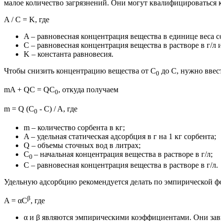
малое количество загрязнений. Они могут квалифицироваться к
A / C = K, где
A – равновесная концентрация вещества в единице веса со
C – равновесная концентрация вещества в растворе в г/л и
K – константа равновесия.
Чтобы снизить концентрацию вещества от С
до C, нужно ввес
0
mA + QC = QC
, откуда получаем
0
m = Q (C
- C) / A, где
0
m – количество сорбента в кг;
A – удельная статическая адсорбция в г на 1 кг сорбента;
Q – объемы сточных вод в литрах;
C
– начальная концентрация вещества в растворе в г/л;
0
C – равновесная концентрация вещества в растворе в г/л.
Удельную адсорбцию рекомендуется делать по эмпирической 
β
A = αC
, где
α и β являются эмпирическими коэффициентами. Они зави