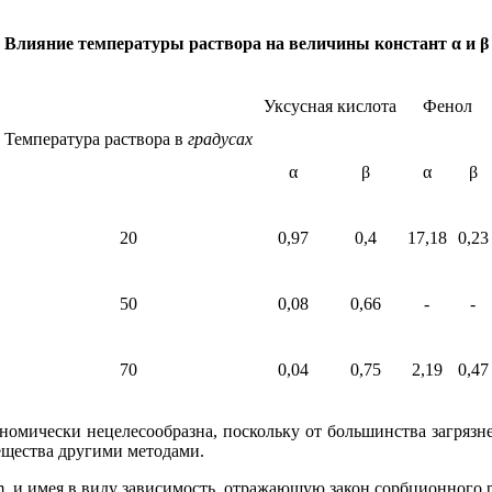
Влияние температуры раствора на величины констант α и β
Уксусная кислота
Фенол
Температура раствора в
градусах
α
β
α
β
20
0,97
0,4
17,18
0,23
50
0,08
0,66
-
-
70
0,04
0,75
2,19
0,47
номически нецелесообразна, поскольку от большинства загряз
ещества другими методами.
, и имея в виду зависимость, отражающую закон сорбционного 