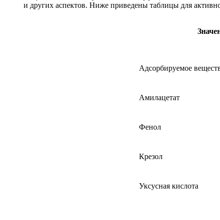
и других аспектов. Ниже приведены таблицы для активно
Значе
Адсорбируемое вещест
Амилацетат
Фенол
Крезол
Уксусная кислота