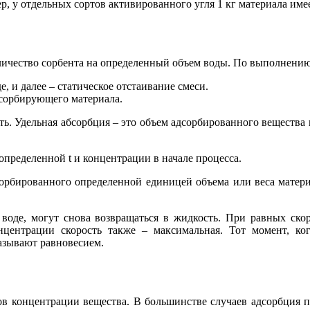
р, у отдельных сортов активированного угля 1 кг материала им
ичество сорбента на определенный объем воды. По выполнению 
, и далее – статическое отстаивание смеси.
дсорбирующего материала.
ть. Удельная абсорбция – это объем адсорбированного вещества в
определенной t и концентрации в начале процесса.
дсорбированного определенной единицей объема или веса матер
в воде, могут снова возвращаться в жидкость. При равных ск
центрации скорость также – максимальная. Тот момент, ког
азывают равновесием.
ов концентрации вещества. В большинстве случаев адсорбция п