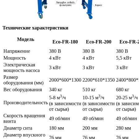
Технические характеристики
Модель
Eco-FR-180
Eco-FR-200
Eco-FR-
Напряжение
380 В
380 В
380 В
Мощность
4 кВт
4 кВт
5,5 кВт
Электрическая
3 кВт
3 кВт
3 кВт
мощность насоса
Размер
2000*600*1300
2200*610*1350
2400*800*
оборудования (мм)
Вес оборудования
340 кг
510 кг
680 кг
3
3
3
5-8 м
/ч
10-15 м
/ч
20-25 м
/ч
Производительность
(в зависимости
(в зависимости
(в зависи
от сырья)
от сырья)
от сырья)
Скорость вращения
49 об/мин
49 об/мин
49 об/мин
винта
Диаметр сита
180 мм
200 мм
280 мм
Диаметр впускного
76 мм
76 мм
76 мм