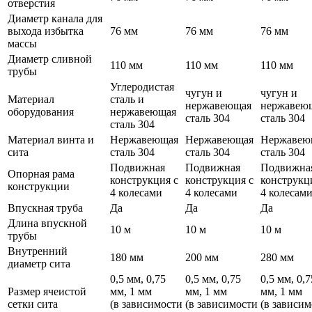
отверстия
Диаметр канала для
выхода избытка
76 мм
76 мм
76 мм
массы
Диаметр сливной
110 мм
110 мм
110 мм
трубы
Углеродистая
чугун и
чугун и
Материал
сталь и
нержавеющая
нержавею
оборудования
нержавеющая
сталь 304
сталь 304
сталь 304
Материал винта и
Нержавеющая
Нержавеющая
Нержавею
сита
сталь 304
сталь 304
сталь 304
Подвижная
Подвижная
Подвижна
Опорная рама
конструкция с
конструкция с
конструкц
конструкции
4 колесами
4 колесами
4 колесам
Впускная труба
Да
Да
Да
Длина впускной
10 м
10 м
10 м
трубы
Внутренний
180 мм
200 мм
280 мм
диаметр сита
0,5 мм, 0,75
0,5 мм, 0,75
0,5 мм, 0,7
Размер ячеистой
мм, 1 мм
мм, 1 мм
мм, 1 мм
сетки сита
(в зависимости
(в зависимости
(в зависи